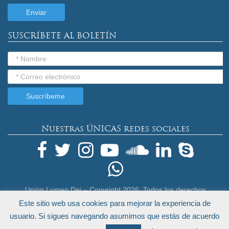
SUSCRÍBETE AL BOLETÍN
Nuestras ÚNICAS redes sociales
Unión Lumen Dei – Copyright
2026. Todos los derechos
reservados.
Este sitio web usa cookies para mejorar la experiencia de
Términos Legales y Política de Privacidad
usuario. Si sigues navegando asumimos que estás de acuerdo
by
Endeos.com