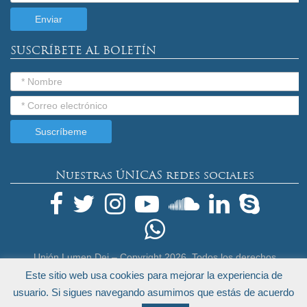
SUSCRÍBETE AL BOLETÍN
Nuestras ÚNICAS redes sociales
Unión Lumen Dei – Copyright
2026. Todos los derechos
reservados.
Este sitio web usa cookies para mejorar la experiencia de
Términos Legales y Política de Privacidad
usuario. Si sigues navegando asumimos que estás de acuerdo
by
Endeos.com