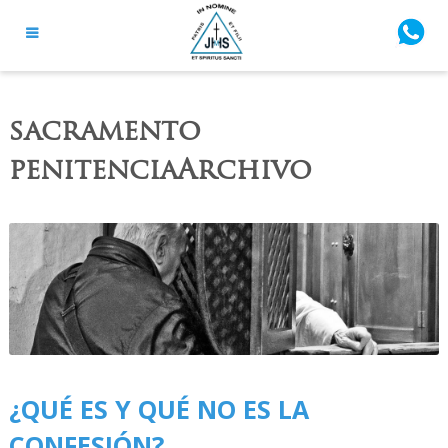
sacramento
penitenciaArchivo
¿QUÉ ES Y QUÉ NO ES LA
CONFESIÓN?