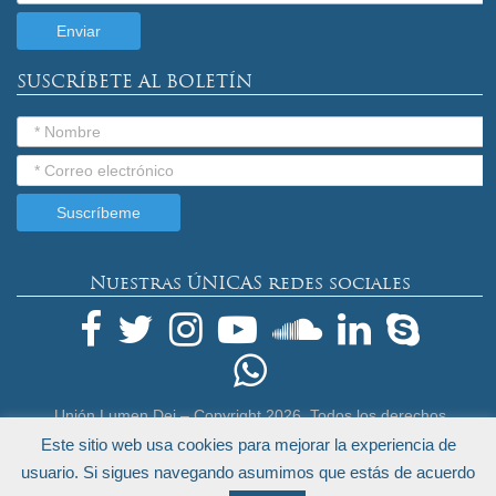
SUSCRÍBETE AL BOLETÍN
Nuestras ÚNICAS redes sociales
Unión Lumen Dei – Copyright
2026. Todos los derechos
reservados.
Este sitio web usa cookies para mejorar la experiencia de
Términos Legales y Política de Privacidad
usuario. Si sigues navegando asumimos que estás de acuerdo
by
Endeos.com