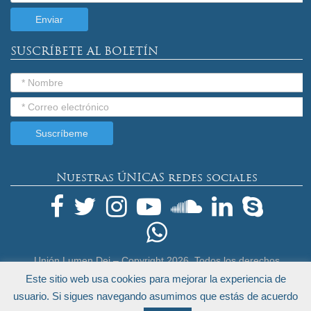
SUSCRÍBETE AL BOLETÍN
Nuestras ÚNICAS redes sociales
Unión Lumen Dei – Copyright
2026. Todos los derechos
reservados.
Este sitio web usa cookies para mejorar la experiencia de
Términos Legales y Política de Privacidad
usuario. Si sigues navegando asumimos que estás de acuerdo
by
Endeos.com