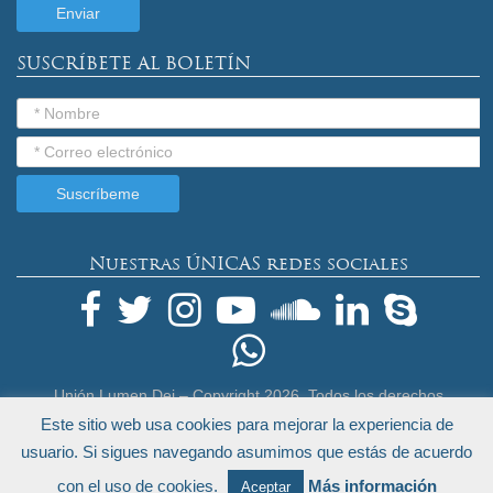
SUSCRÍBETE AL BOLETÍN
Nuestras ÚNICAS redes sociales
Unión Lumen Dei – Copyright
2026. Todos los derechos
reservados.
Este sitio web usa cookies para mejorar la experiencia de
Términos Legales y Política de Privacidad
usuario. Si sigues navegando asumimos que estás de acuerdo
by
Endeos.com
con el uso de cookies.
Más información
Aceptar