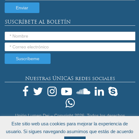
SUSCRÍBETE AL BOLETÍN
Nuestras ÚNICAS redes sociales
Unión Lumen Dei – Copyright
2026. Todos los derechos
reservados.
Este sitio web usa cookies para mejorar la experiencia de
Términos Legales y Política de Privacidad
usuario. Si sigues navegando asumimos que estás de acuerdo
by
Endeos.com