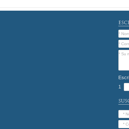
ESC
Escr
1
SUS