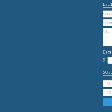
ESC
Escr
5
SUS