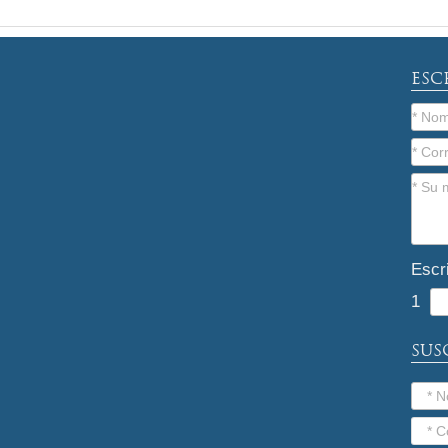
ESC
Escr
1
SUS