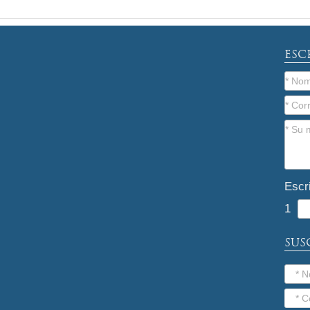
ESC
Escr
1
SUS