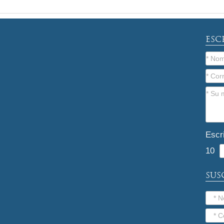
ESC
Escr
10
SUS