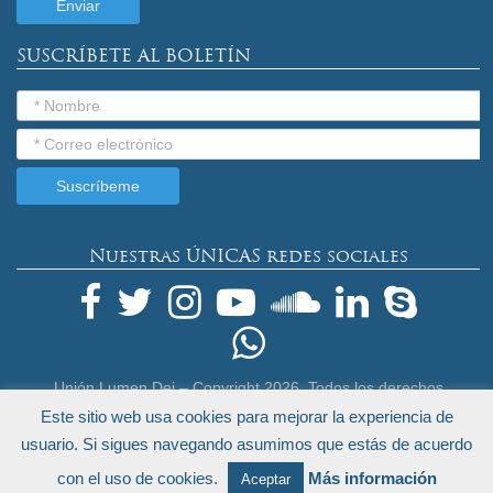
SUSCRÍBETE AL BOLETÍN
Nuestras ÚNICAS redes sociales
Unión Lumen Dei – Copyright
2026. Todos los derechos
reservados.
Este sitio web usa cookies para mejorar la experiencia de
Términos Legales y Política de Privacidad
usuario. Si sigues navegando asumimos que estás de acuerdo
by
Endeos.com
con el uso de cookies.
Más información
Aceptar