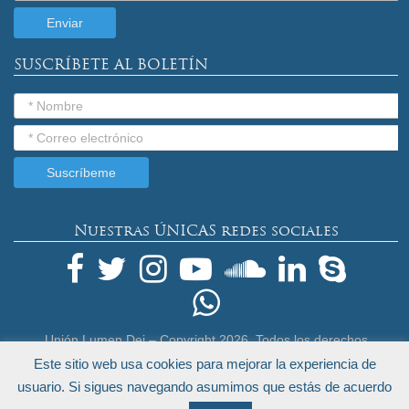
SUSCRÍBETE AL BOLETÍN
Nuestras ÚNICAS redes sociales
Unión Lumen Dei – Copyright
2026. Todos los derechos
reservados.
Este sitio web usa cookies para mejorar la experiencia de
Términos Legales y Política de Privacidad
usuario. Si sigues navegando asumimos que estás de acuerdo
by
Endeos.com