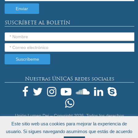
SUSCRÍBETE AL BOLETÍN
Nuestras ÚNICAS redes sociales
Unión Lumen Dei – Copyright
2026. Todos los derechos
reservados.
Este sitio web usa cookies para mejorar la experiencia de
Términos Legales y Política de Privacidad
usuario. Si sigues navegando asumimos que estás de acuerdo
by
Endeos.com