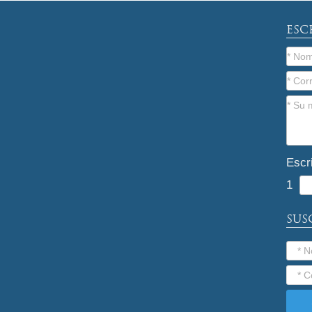
ESC
Escr
1
SUS