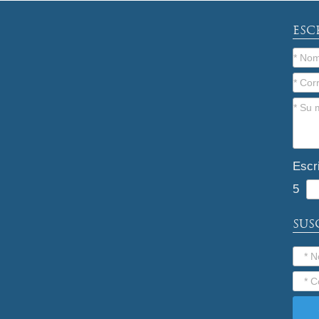
ESC
Escr
5
SUS