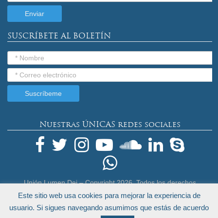
SUSCRÍBETE AL BOLETÍN
Nuestras ÚNICAS redes sociales
Unión Lumen Dei – Copyright
2026. Todos los derechos
reservados.
Este sitio web usa cookies para mejorar la experiencia de
Términos Legales y Política de Privacidad
usuario. Si sigues navegando asumimos que estás de acuerdo
by
Endeos.com