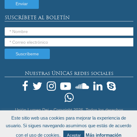
SUSCRÍBETE AL BOLETÍN
Nuestras ÚNICAS redes sociales
Unión Lumen Dei – Copyright
2026. Todos los derechos
reservados.
Este sitio web usa cookies para mejorar la experiencia de
Términos Legales y Política de Privacidad
usuario. Si sigues navegando asumimos que estás de acuerdo
by
Endeos.com
con el uso de cookies.
Más información
Aceptar