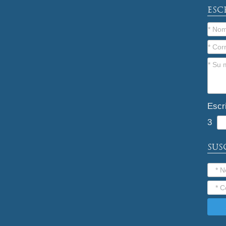
ESC
Escr
3
SUS