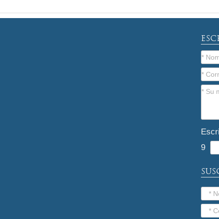
ESC
Escr
9
SUS