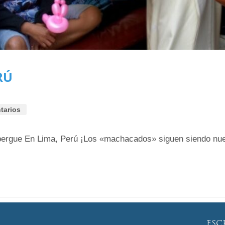
RÚ
tarios
bergue En Lima, Perú ¡Los «machacados» siguen siendo nues
ESC