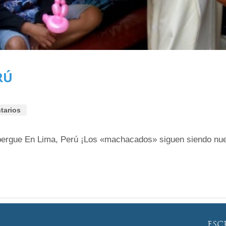
RÚ
tarios
bergue En Lima, Perú ¡Los «machacados» siguen siendo nues
ESC