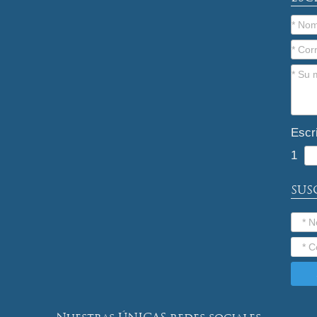
Escr
1
SUS