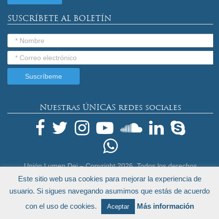
SUSCRÍBETE AL BOLETÍN
Nuestras ÚNICAS redes sociales
Unión Lumen Dei – Copyright
2026. Todos los derechos
reservados.
Este sitio web usa cookies para mejorar la experiencia de
Términos Legales y Política de Privacidad
usuario. Si sigues navegando asumimos que estás de acuerdo
by
Endeos.com
con el uso de cookies.
Más información
Aceptar