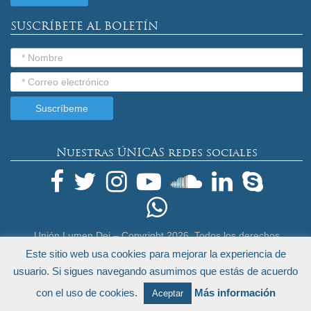
SUSCRÍBETE AL BOLETÍN
Nuestras ÚNICAS redes sociales
Unión Lumen Dei – Copyright
2026. Todos los derechos
reservados.
Este sitio web usa cookies para mejorar la experiencia de
Términos Legales y Política de Privacidad
usuario. Si sigues navegando asumimos que estás de acuerdo
by
Endeos.com
con el uso de cookies.
Más información
Aceptar