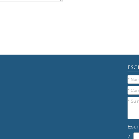
ESC
Escr
7