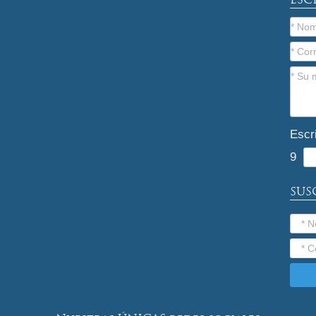
Escr
9
SUS