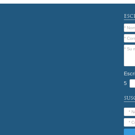
ESC
Escr
5
SUS