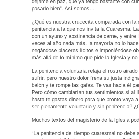
déjame en paz, que ya tengo bastante con cum
pasarlo bien”. Así somos…
¿Qué es nuestra crucecita comparada con la q
penitencia a la que nos invita la Cuaresma. La
con un ayuno y abstinencia de carne, y entre 
veces al año nada más, la mayoría no lo hace. 
negándose placeres lícitos e imponiéndose obr
más allá de lo mínimo que pide la Iglesia y no 
La penitencia voluntaria relaja el rostro aira
sufrir, pero nuestro dolor frena su justa indig
balón y te rompe las gafas. Te vas hacia él pa
Pero cómo cambiarían tus sentimientos si al l
hasta te gastas dinero para que pronto vaya 
ser plenamente voluntario y sin penitencia? ¿
Muchos textos del magisterio de la Iglesia pod
“La penitencia del tiempo cuaresmal no debe se