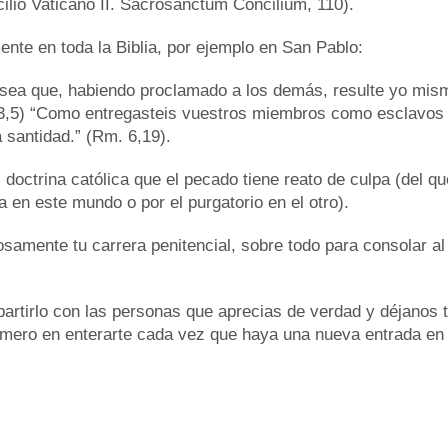
cilio Vaticano II. Sacrosanctum Concilium, 110).
ente en toda la Biblia, por ejemplo en San Pablo:
 sea que, habiendo proclamado a los demás, resulte yo mismo
 3,5) “Como entregasteis vuestros miembros como esclavos 
 santidad.” (Rm. 6,19).
 doctrina católica que el pecado tiene reato de culpa (del q
a en este mundo o por el purgatorio en el otro).
mente tu carrera penitencial, sobre todo para consolar al 
mpartirlo con las personas que aprecias de verdad y déjanos 
imero en enterarte cada vez que haya una nueva entrada en e