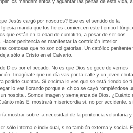
plir los mandamientos y aguantar las penas de esta vida, s
ue Jesús cargó por nosotros? Ese es el sentido de la
 Iglesia manda que los fieles comiencen este tiempo litúrgic
los que están en la edad de cumplirlo, a pesar de ser dos
Hacer penitencia es manifestar la contrición interior
as costosas que no son obligatorias. Un católico penitente
deja sólo a Cristo en el Calvario.
do de Dios por el pecado. No es que Dios se goce de vernos
nación. Imagínate que un día vas por la calle y un joven chuta
ra pedirle cuentas. Si encima le ves que se está riendo de ti
legar lo ves llorando porque el chico se cayó rompiéndose un
a un hospital. Somos imagen y semejanza de Dios. ¿Cuánto m
Cuánto más El mostrará misericordia si, no por accidente, si
ría mostrar sobre la necesidad de la penitencia voluntaria y
r sólo interna e individual, sino también externa y social. 