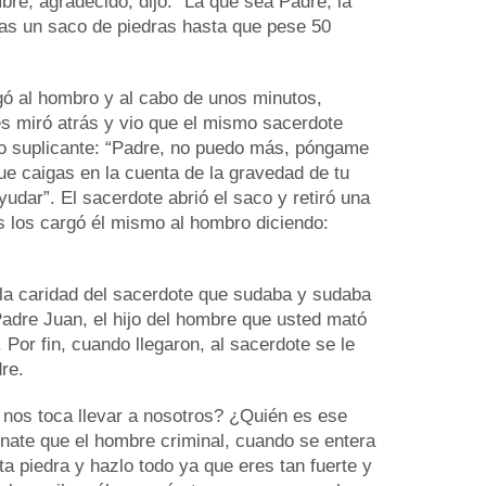
re, agradecido, dijo: “La que sea Padre, la
enas un saco de piedras hasta que pese 50
rgó al hombro y al cabo de unos minutos,
s miró atrás y vio que el mismo sacerdote
jo suplicante: “Padre, no puedo más, póngame
ue caigas en la cuenta de la gravedad de tu
udar”. El sacerdote abrió el saco y retiró una
os los cargó él mismo al hombro diciendo:
la caridad del sacerdote que sudaba y sudaba
 Padre Juan, el hijo del hombre que usted mató
Por fin, cuando llegaron, al sacerdote se le
re.
 nos toca llevar a nosotros? ¿Quién es ese
nate que el hombre criminal, cuando se entera
a piedra y hazlo todo ya que eres tan fuerte y