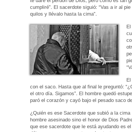
te daré el perdón de Dios, pero como es tan g
cumpliré”. El sacerdote siguió: “Vas a ir al p
quilos y llévalo hasta la cima”.
El
cu
co
ot
pe
pi
“V
El
con el saco. Hasta que al final le preguntó: “
el otro día. Sigamos”. El hombre quedó estupe
paró el corazón y cayó bajo el pesado saco d
¿Quién es ese Sacerdote que subió a la cima l
hombre asesinado sino el honor de Dios Padre
que ese sacerdote que le está ayudando es el 