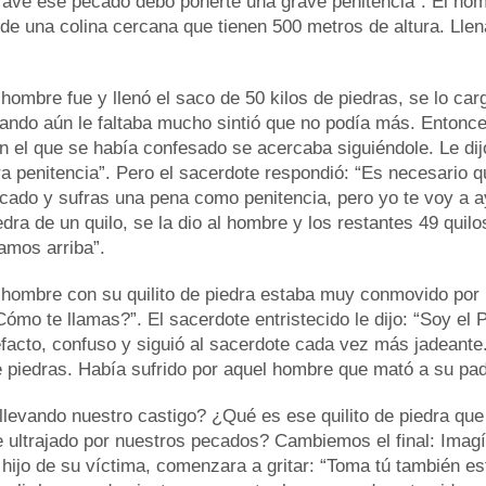
rave ese pecado debo ponerte una grave penitencia”. El homb
ie de una colina cercana que tienen 500 metros de altura. Ll
 hombre fue y llenó el saco de 50 kilos de piedras, se lo ca
ando aún le faltaba mucho sintió que no podía más. Entonce
n el que se había confesado se acercaba siguiéndole. Le di
ra penitencia”. Pero el sacerdote respondió: “Es necesario q
cado y sufras una pena como penitencia, pero yo te voy a ay
edra de un quilo, se la dio al hombre y los restantes 49 quil
amos arriba”.
 hombre con su quilito de piedra estaba muy conmovido por 
¿Cómo te llamas?”. El sacerdote entristecido le dijo: “Soy el
facto, confuso y siguió al sacerdote cada vez más jadeante. 
e piedras. Había sufrido por aquel hombre que mató a su pad
levando nuestro castigo? ¿Qué es ese quilito de piedra que
 ultrajado por nuestros pecados? Cambiemos el final: Imagí
hijo de su víctima, comenzara a gritar: “Toma tú también est