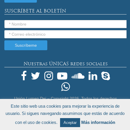
SUSCRÍBETE AL BOLETÍN
Nuestras ÚNICAS redes sociales
Unión Lumen Dei – Copyright
2026. Todos los derechos
reservados.
Este sitio web usa cookies para mejorar la experiencia de
Términos Legales y Política de Privacidad
usuario. Si sigues navegando asumimos que estás de acuerdo
by
Endeos.com
con el uso de cookies.
Más información
Aceptar