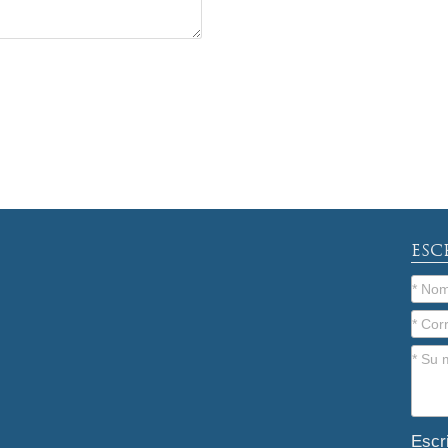
ESC
Escr