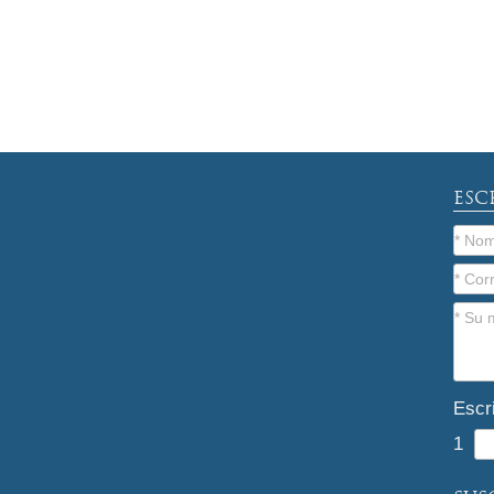
ESC
Escr
1